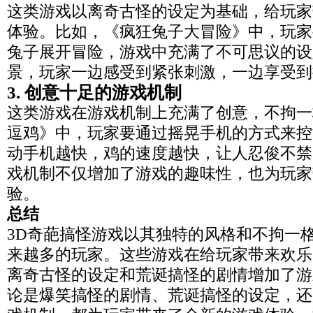
这类游戏以离奇古怪的设定为基础，给玩家
体验。比如，《疯狂兔子大冒险》中，玩家
兔子展开冒险，游戏中充满了不可思议的设
景，玩家一边感受到紧张刺激，一边享受到
3. 创意十足的游戏机制
这类游戏在游戏机制上充满了创意，不拘一
逗鸡》中，玩家要通过摇晃手机的方式来控
动手机越快，鸡的速度越快，让人忍俊不禁
戏机制不仅增加了游戏的趣味性，也为玩家
验。
总结
3D奇葩搞怪游戏以其独特的风格和不拘一
来越多的玩家。这些游戏在给玩家带来欢乐
离奇古怪的设定和荒诞搞怪的剧情增加了游
论是爆笑搞怪的剧情、荒诞搞怪的设定，还