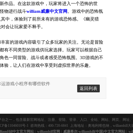
新作品。在这款游戏中，玩家将进入一个恐怖的世
怪物进行战斗
william威廉中文官网
。游戏中的恐怖氛
入其中，体验到了前所未有的游戏恐怖感。《幽灵猎
绝对会让玩家爱不释手。
和丰富的游戏内容吸引了众多玩家的关注。无论是冒险
都有不同类型的游戏供玩家选择。玩家可以根据自己
角色一同冒险、战斗或者感受恐怖氛围。3D游戏的不
体验，让人们在游戏中享受到虚拟世界的乐趣。
站：幸运游戏小程序有哪些软件
返回列表
是最好的平台之一，包含最新官网地址、注册、登陆、登录、入口、全站、网站、网页、网址、娱乐、
ICP备11046010号-1
咨询热线：400-720-6841 上海地址：奥地利维也纳，williamhill大
lliamHill中文官方网站
|
williamhill官网
|
威廉希尔·williamhill(中国)中文官方网站
|
wil