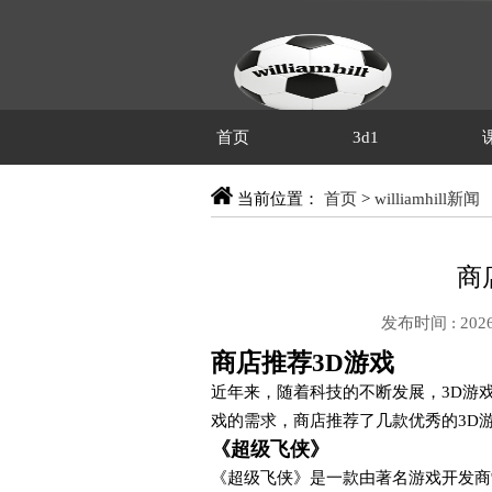
首页
3d1
当前位置：
首页
>
williamhill新闻
商
发布时间 : 2026
商店推荐3D游戏
近年来，随着科技的不断发展，3D游
戏的需求，商店推荐了几款优秀的3D
《超级飞侠》
《超级飞侠》是一款由著名游戏开发商