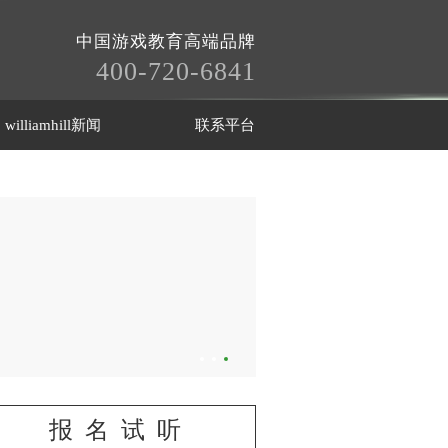
中国游戏教育高端品牌
400-720-6841
williamhill新闻
联系平台
报名试听