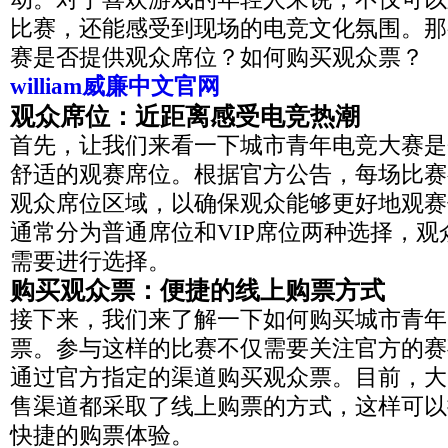
比赛，还能感受到现场的电竞文化氛围。那
赛是否提供观众席位？如何购买观众票？
william威廉中文官网
观众席位：近距离感受电竞热潮
首先，让我们来看一下城市青年电竞大赛是
舒适的观赛席位。根据官方公告，每场比赛
观众席位区域，以确保观众能够更好地观赛
通常分为普通席位和VIP席位两种选择，观
需要进行选择。
购买观众票：便捷的线上购票方式
接下来，我们来了解一下如何购买城市青年
票。参与这样的比赛不仅需要关注官方的赛
通过官方指定的渠道购买观众票。目前，大
售渠道都采取了线上购票的方式，这样可以
快捷的购票体验。