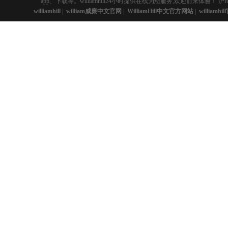
app、下载等。williamhill24小时提供在线为您服务,欢迎前来体验！
沪I
williamhill
|
william威廉中文官网
|
WilliamHill中文官方网站
|
williamhi