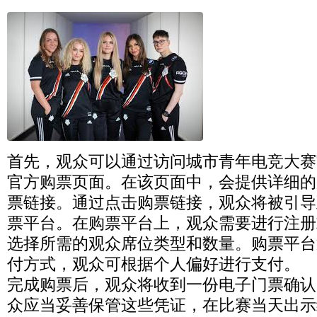
首先，观众可以通过访问城市青年电竞大赛
官方购票页面。在该页面中，会提供详细的
票链接。通过点击购票链接，观众将被引导
票平台。在购票平台上，观众需要进行注册
选择所需的观众席位类型和数量。购票平台
付方式，观众可根据个人偏好进行支付。
完成购票后，观众将收到一份电子门票确认
众应当妥善保管这些凭证，在比赛当天出示