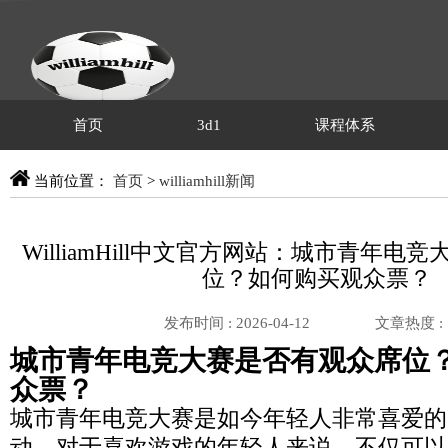
首页
3d1
课程体系
当前位置：
首页
>
williamhill新闻
WilliamHill中文官方网站：城市青年电
位？如何购买观众票？
发布时间 : 2026-04-12
文章热度 :
城市青年电竞大赛是否有观众席位
众票？
城市青年电竞大赛是如今年轻人非常喜爱的
动。对于喜欢游戏的年轻人来说，不仅可以